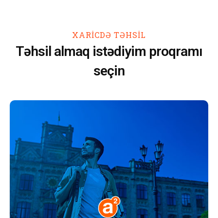
XARICDƏ TƏHSIL
Təhsil almaq istədiyim proqramı
seçin