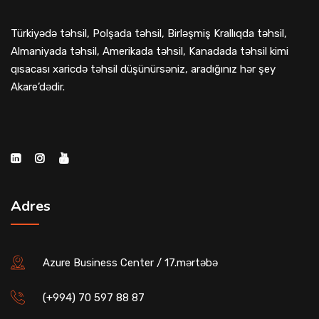
Türkiyədə təhsil, Polşada təhsil, Birləşmiş Krallıqda təhsil,
Almaniyada təhsil, Amerikada təhsil, Kanadada təhsil kimi
qısacası xaricdə təhsil düşünürsəniz, aradığınız hər şey
Akare’dədir.
Adres
Azure Business Center / 17.mərtəbə
(+994) 70 597 88 87