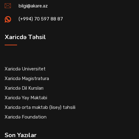
bilgi@akare.az
(+994) 70 597 88 87
Xaricdə Təhsil
Xaricdə Universitet
Xaricdə Magistratura
Xaricdə Dil Kursları
Xaricdə Yay Məktəbi
Xaricdə orta məktəb (lisey) təhsili
Xaricdə Foundation
Son Yazılar