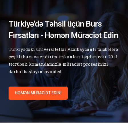
Türkiyə'də Təhsil üçün Burs
Fırsatları - Həmən Müraciət Edin
Türkiyədəki universitetlər Azərbaycanlı tələbələrə
çeşitli burs və endirim imkanları təqdim edir. 20 il
təcrübəli komandamızla müraciət prosesinizi
dərhal başlayın! avoided.
HƏMƏN MÜRACIƏT EDIN!