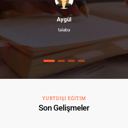
Aygül
tələbə
1
2
3
4
YURTDIŞI EĞİTİM
Son Gelişmeler