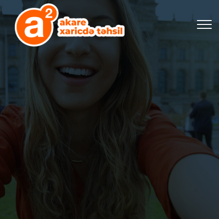
XARİCDƏ TƏHSİL
DA TƏHSİL
İNDİ MÜRACİƏT ET