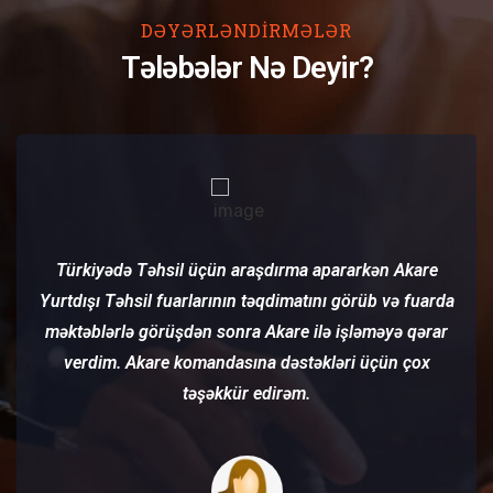
DƏYƏRLƏNDIRMƏLƏR
Tələbələr Nə Deyir?
Türkiyədə Təhsil üçün araşdırma apararkən Akare
Yurtdışı Təhsil fuarlarının təqdimatını görüb və fuarda
məktəblərlə görüşdən sonra Akare ilə işləməyə qərar
verdim. Akare komandasına dəstəkləri üçün çox
təşəkkür edirəm.