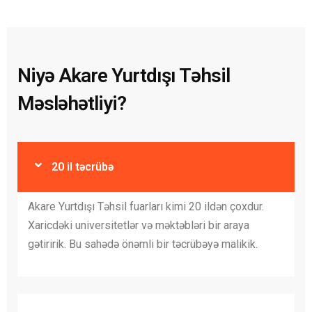
Niyə Akare Yurtdışı Təhsil
Məsləhətliyi?
20 il təcrübə
Akare Yurtdışı Təhsil fuarları kimi 20 ildən çoxdur.
Xaricdəki universitetlər və məktəbləri bir araya
gətiririk. Bu sahədə önəmli bir təcrübəyə malikik.