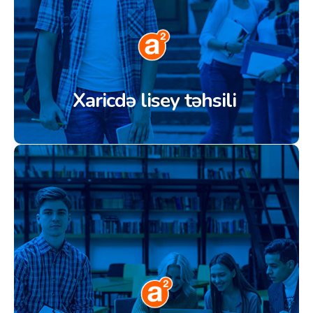
Xaricdə lisey təhsili