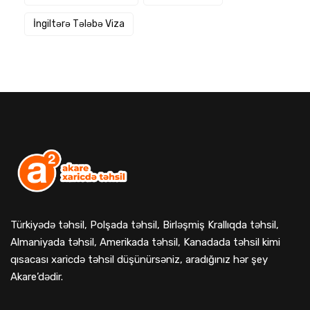
İngiltərə Tələbə Viza
Türkiyədə təhsil, Polşada təhsil, Birləşmiş Krallıqda təhsil,
Almaniyada təhsil, Amerikada təhsil, Kanadada təhsil kimi
qısacası xaricdə təhsil düşünürsəniz, aradığınız hər şey
Akare’dədir.