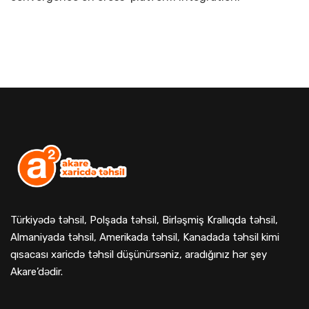
Türkiyədə təhsil, Polşada təhsil, Birləşmiş Krallıqda təhsil,
Almaniyada təhsil, Amerikada təhsil, Kanadada təhsil kimi
qısacası xaricdə təhsil düşünürsəniz, aradığınız hər şey
Akare’dədir.