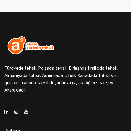
Türkiyədə təhsil, Polşada təhsil, Birləşmiş Krallıqda təhsil,
Almaniyada təhsil, Amerikada təhsil, Kanadada təhsil kimi
qısacası xaricdə təhsil düşünürsəniz, aradığınız hər şey
Akare’dədir.