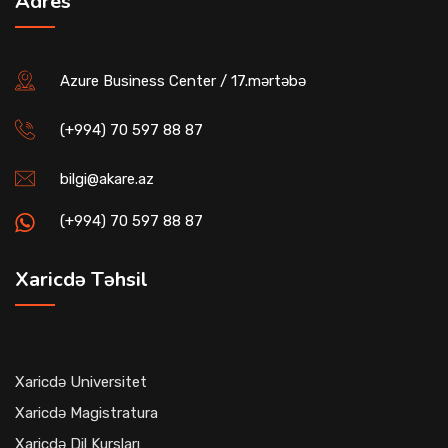
Adres
Azure Business Center / 17.mərtəbə
(+994) 70 597 88 87
bilgi@akare.az
(+994) 70 597 88 87
Xaricdə Təhsil
Xaricdə Universitet
Xaricdə Magistratura
Xaricdə Dil Kursları