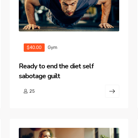
$40.00
Gym
Ready to end the diet self
sabotage guilt
25