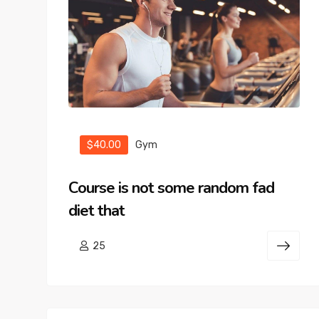
$40.00
Gym
Course is not some random fad
diet that
25