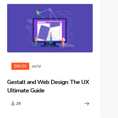
$80.00
ux/ui
Gestalt and Web Design: The UX
Ultimate Guide
28