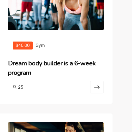
$40.00
Gym
Dream body builder is a 6-week
program
25