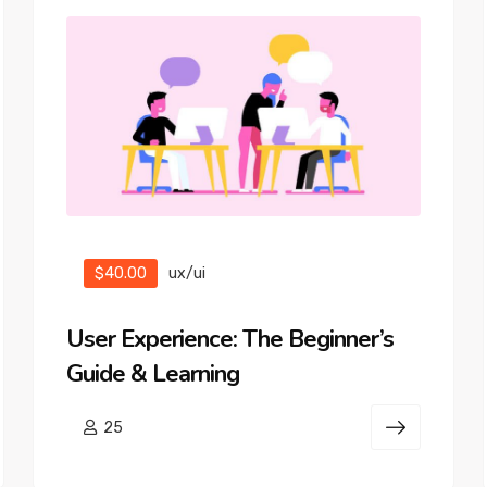
$40.00
ux/ui
User Experience: The Beginner’s
Guide & Learning
25