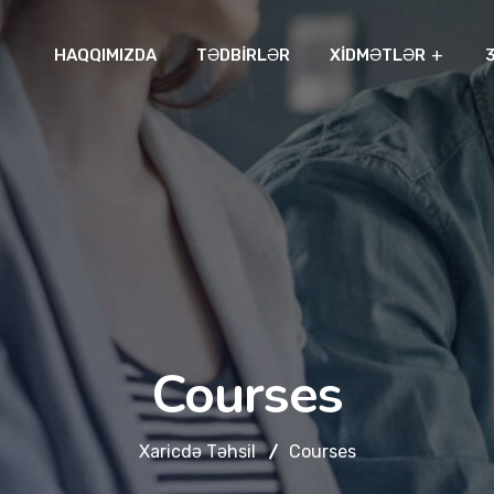
HAQQIMIZDA
TƏDBIRLƏR
XIDMƏTLƏR
Courses
Xaricdə Təhsil
Courses