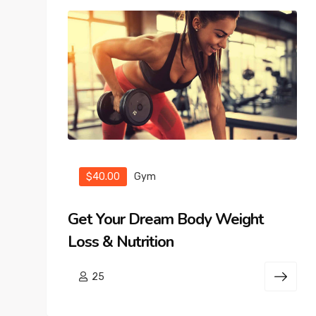
$40.00
Gym
Get Your Dream Body Weight
Loss & Nutrition
25