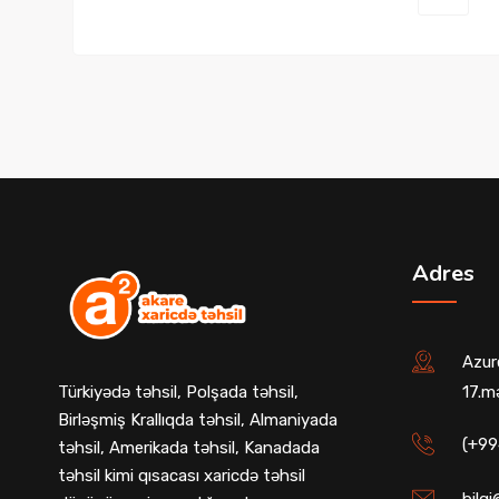
Adres
Azur
Türkiyədə təhsil, Polşada təhsil,
17.m
Birləşmiş Krallıqda təhsil, Almaniyada
(+99
təhsil, Amerikada təhsil, Kanadada
təhsil kimi qısacası xaricdə təhsil