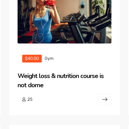
$40.00
Gym
Weight loss & nutrition course is
not dome
25