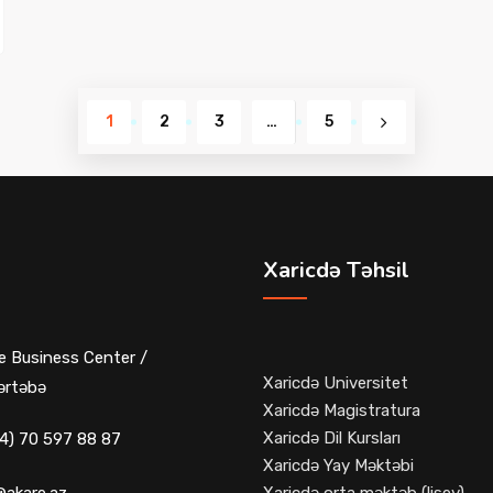
1
2
3
…
5
Xaricdə Təhsil
e Business Center /
Xaricdə Universitet
ərtəbə
Xaricdə Magistratura
Xaricdə Dil Kursları
4) 70 597 88 87
Xaricdə Yay Məktəbi