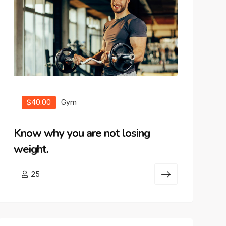
$40.00
Gym
Know why you are not losing
weight.
25