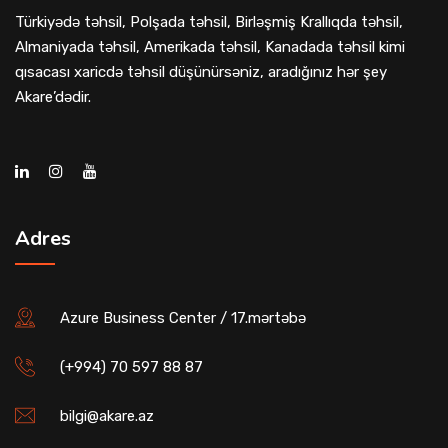
Türkiyədə təhsil, Polşada təhsil, Birləşmiş Krallıqda təhsil,
Almaniyada təhsil, Amerikada təhsil, Kanadada təhsil kimi
qısacası xaricdə təhsil düşünürsəniz, aradığınız hər şey
Akare’dədir.
Adres
Azure Business Center / 17.mərtəbə
(+994) 70 597 88 87
bilgi@akare.az