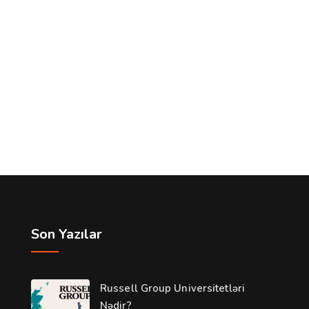
Son Yazılar
Russell Group Universitetləri
Nədir?