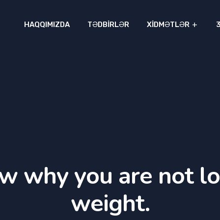
HAQQIMIZDA
TƏDBIRLƏR
XIDMƏTLƏR
w why you are not lo
weight.