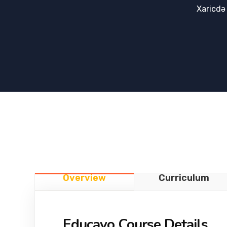
Xaricdə
Overview
Curriculum
Educavo Course Details