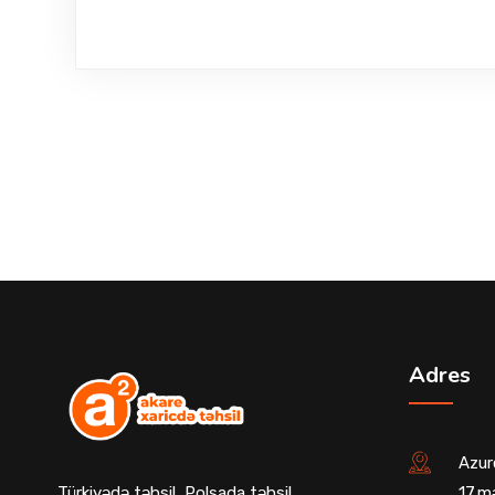
Adres
Azur
Türkiyədə təhsil, Polşada təhsil,
17.m