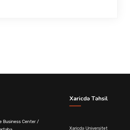
Xaricdə Təhsil
e Business Center /
Xaricdə Universitet
ərtəbə