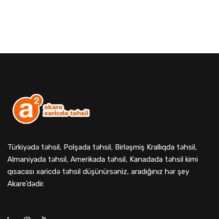
Türkiyədə təhsil, Polşada təhsil, Birləşmiş Krallıqda təhsil,
Almaniyada təhsil, Amerikada təhsil, Kanadada təhsil kimi
qısacası xaricdə təhsil düşünürsəniz, aradığınız hər şey
Akare’dədir.