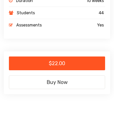
Duration
10 weeks
Students
44
Assessments
Yes
$22.00
Buy Now