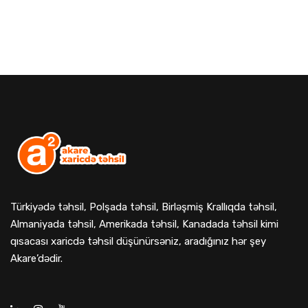
Türkiyədə təhsil, Polşada təhsil, Birləşmiş Krallıqda təhsil,
Almaniyada təhsil, Amerikada təhsil, Kanadada təhsil kimi
qısacası xaricdə təhsil düşünürsəniz, aradığınız hər şey
Akare’dədir.